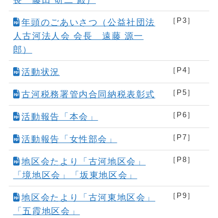
［P3］
年頭のごあいさつ（公益社団法
人古河法人会 会長 遠藤 源一
郎）
［P4］
活動状況
［P5］
古河税務署管内合同納税表彰式
［P6］
活動報告「本会」
［P7］
活動報告「女性部会」
［P8］
地区会たより「古河地区会」
「境地区会」「坂東地区会」
［P9］
地区会たより「古河東地区会」
「五霞地区会」