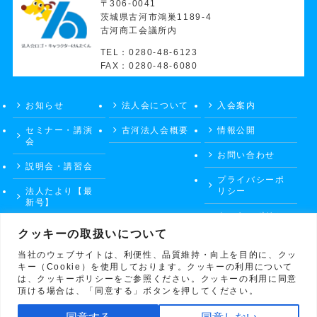
〒306-0041
茨城県古河市鴻巣1189-4
古河商工会議所内
TEL：0280-48-6123
FAX：0280-48-6080
お知らせ
法人会について
入会案内
セミナー・講演
古河法人会概要
情報公開
会
お問い合わせ
説明会・講習会
プライバシーポ
法人たより【最
リシー
新号】
クッキーポリシ
ー
クッキーの取扱いについて
当社のウェブサイトは、利便性、品質維持・向上を目的に、クッ
キー（Cookie）を使用しております。クッキーの利用について
は、クッキーポリシーをご参照ください。クッキーの利用に同意
©
公益社団法人会 古河法人会
頂ける場合は、「同意する」ボタンを押してください。