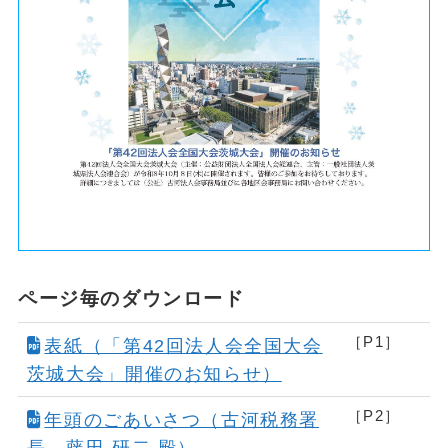
ページ毎のダウンロード
［P1］
表紙（「第42回法人会全国大会
茨城大会」開催のお知らせ）
［P2］
年頭のごあいさつ（古河税務署
長 藤田 研二 殿）