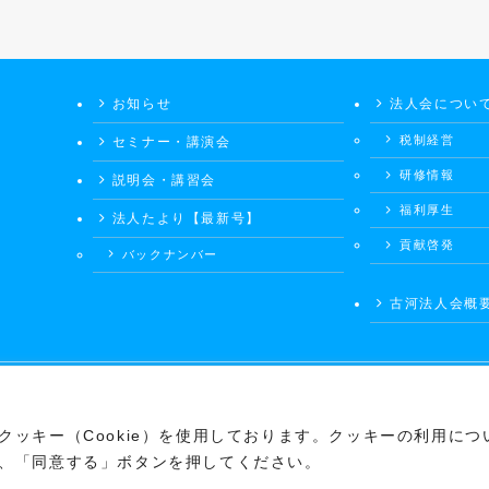
お知らせ
法人会につい
税制経営
セミナー・講演会
研修情報
説明会・講習会
福利厚生
法人たより【最新号】
貢献啓発
バックナンバー
古河法人会概
©
公益社団法人会 古河法人会
ッキー（Cookie）を使用しております。クッキーの利用につ
、「同意する」ボタンを押してください。