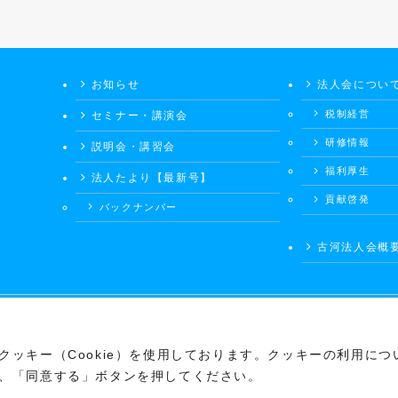
お知らせ
法人会につい
税制経営
セミナー・講演会
研修情報
説明会・講習会
福利厚生
法人たより【最新号】
貢献啓発
バックナンバー
古河法人会概
©
公益社団法人会 古河法人会
ッキー（Cookie）を使用しております。クッキーの利用につ
、「同意する」ボタンを押してください。