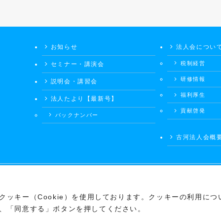
お知らせ
法人会につい
税制経営
セミナー・講演会
研修情報
説明会・講習会
福利厚生
法人たより【最新号】
貢献啓発
バックナンバー
古河法人会概
©
公益社団法人会 古河法人会
ッキー（Cookie）を使用しております。クッキーの利用につ
、「同意する」ボタンを押してください。