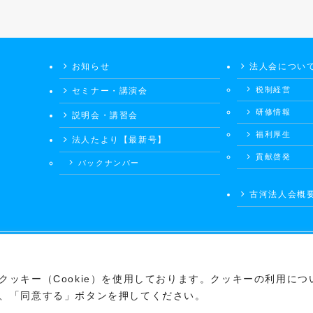
お知らせ
法人会につい
税制経営
セミナー・講演会
研修情報
説明会・講習会
福利厚生
法人たより【最新号】
貢献啓発
バックナンバー
古河法人会概
©
公益社団法人会 古河法人会
ッキー（Cookie）を使用しております。クッキーの利用につ
、「同意する」ボタンを押してください。